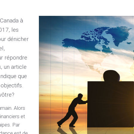
e Canada à
17, les
our dénicher
l,
ur répondre
, un article
indique que
objectifs.
vôtre?
umain. Alors
inanciers et
uipes. Par
endance est de